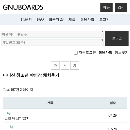
메뉴
검색
1:1문의
FAQ
접속자 28
새글
회원가입
로그인
회
원
로
그
자동로그인
회원가입
정보찾기
인
마이산 청소년 야영장 체험후기
Total 167건
2 페이지
제목
날짜
07-29
인천 웨딩박람회
07-28