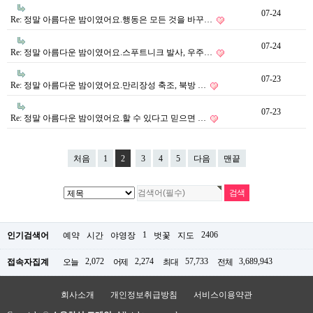
07-24
Re: 정말 아름다운 밤이였어요.행동은 모든 것을 바꾸…
07-24
Re: 정말 아름다운 밤이였어요.스푸트니크 발사, 우주…
07-23
Re: 정말 아름다운 밤이였어요.만리장성 축조, 북방 …
07-23
Re: 정말 아름다운 밤이였어요.할 수 있다고 믿으면 …
처음
1
2
3
4
5
다음
맨끝
1
2406
인기검색어
예약
시간
야영장
벗꽃
지도
2,072
2,274
57,733
3,689,943
접속자집계
오늘
어제
최대
전체
회사소개
개인정보취급방침
서비스이용약관