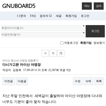
메뉴
검색
1:1문의
FAQ
접속자 52
새글
회원가입
로그인
회
원
로
그
자동로그인
회원가입
정보찾기
인
마이산 청소년 야영장 체험후기
다시가고픈 마이산 야영장
작성자
김동희
17-09-20 11:31
조회
22,307회
댓글
0건
이전글
다음글
수정
삭제
목록
본문
지난 주말 인천에서 새벽같이 출발하여 마이산 야영장에 다녀와
너무도 기분이 좋아 몇자 적습니다.