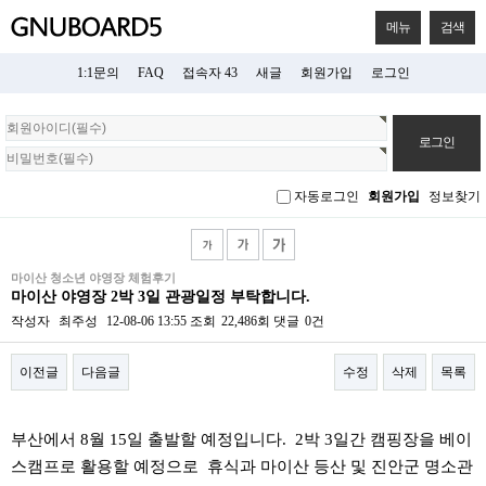
메뉴
검색
1:1문의
FAQ
접속자 43
새글
회원가입
로그인
회
원
로
그
자동로그인
회원가입
정보찾기
인
마이산 청소년 야영장 체험후기
마이산 야영장 2박 3일 관광일정 부탁합니다.
작성자
최주성
12-08-06 13:55
조회
22,486회
댓글
0건
이전글
다음글
수정
삭제
목록
본문
부산에서 8월 15일 출발할 예정입니다. 2박 3일간 캠핑장을 베이
스캠프로 활용할 예정으로 휴식과 마이산 등산 및 진안군 명소관