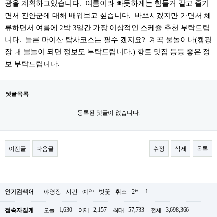
광을 계획하고있습니다. 여름이라 빠듯하게는 힘들거 같고 즐기
면서 진안군에 대해 배워보고 싶습니다. 바쁘시겠지만 가면서 체
류하면서 여름에 2박 3일간 가장 이상적인 스케쥴 추천 부탁드립
니다. 물론 마이산 탑사코스는 필수 겠지요? 계곡 물놀이나(캠핑
장 내 물놀이 되면 정보도 부탁드립니다.) 향토 맛집 등등 좋은 정
보 부탁드립니다.
댓글목록
등록된 댓글이 없습니다.
이전글
다음글
수정
삭제
목록
1
인기검색어
야영장
시간
예약
벗꽃
취소
2박
1,630
2,157
57,733
3,698,366
접속자집계
오늘
어제
최대
전체