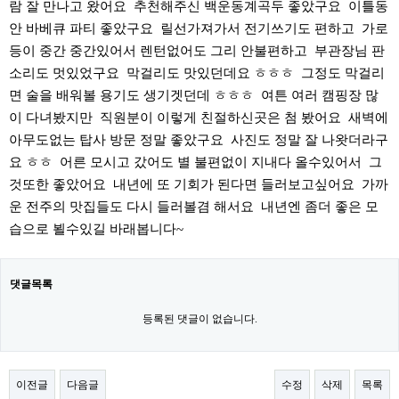
람 잘 만나고 왔어요 추천해주신 백운동계곡두 좋았구요 이틀동
안 바베큐 파티 좋았구요 릴선가져가서 전기쓰기도 편하고 가로
등이 중간 중간있어서 렌턴없어도 그리 안불편하고 부관장님 판
소리도 멋있었구요 막걸리도 맛있던데요 ㅎㅎㅎ 그정도 막걸리
면 술을 배워볼 용기도 생기겟던데 ㅎㅎㅎ 여튼 여러 캠핑장 많
이 다녀봤지만 직원분이 이렇게 친절하신곳은 첨 봤어요 새벽에
아무도없는 탑사 방문 정말 좋았구요 사진도 정말 잘 나왓더라구
요 ㅎㅎ 어른 모시고 갔어도 별 불편없이 지내다 올수있어서 그
것또한 좋았어요 내년에 또 기회가 된다면 들러보고싶어요 가까
운 전주의 맛집들도 다시 들러볼겸 해서요 내년엔 좀더 좋은 모
습으로 뵐수있길 바래봅니다~
댓글목록
등록된 댓글이 없습니다.
이전글
다음글
수정
삭제
목록