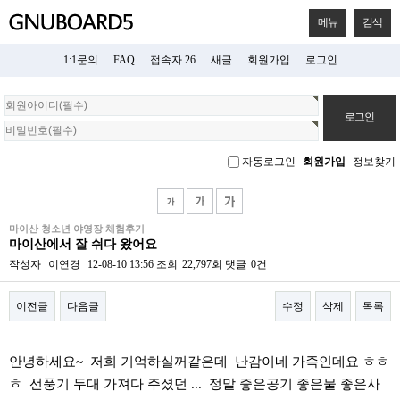
메뉴
검색
1:1문의
FAQ
접속자 26
새글
회원가입
로그인
회
원
로
그
자동로그인
회원가입
정보찾기
인
마이산 청소년 야영장 체험후기
마이산에서 잘 쉬다 왔어요
작성자
이연경
12-08-10 13:56
조회
22,797회
댓글
0건
이전글
다음글
수정
삭제
목록
본문
안녕하세요~ 저희 기억하실꺼같은데 난감이네 가족인데요 ㅎㅎ
ㅎ 선풍기 두대 가져다 주셨던 ... 정말 좋은공기 좋은물 좋은사