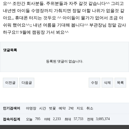
요^^ 조만간 회사분들. 주위분들과 자주 갈것 같습니다^^ 그리고
내년엔 아이들 수영장까지 가춰지면 정말 더할 나위가 없을것 같
아요,, 휴대폰 터지는 것두요 ^^ 아이들이 물가가 없어서 조금 아
쉬워 했어요^^;; 내년 여름을 기대해 봅니다^^ 부관장님 정말 감사
하구요!! 9월에 캠핑장 가서 뵈요^^
댓글목록
등록된 댓글이 없습니다.
이전글
다음글
수정
삭제
목록
인기검색어
야영장
시간
벗꽃
예약
2박
지도
취소
795
2,233
57,733
3,695,374
접속자집계
오늘
어제
최대
전체