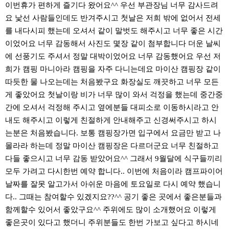
이번휴가 편하게 즐기다 왔어요^^ 우선 부관장님 너무 감사드려
요 낯선 사람들인데도 반겨주시고 첫날은 저희 밖에 없어서 전세
를 내다시피 했는데 오셔서 같이 말벗도 해주시고 너무 좋은 시간
이었어요 너무 감동해서 사진도 몇장 같이 첨부합니다 더운 날씨
에 선풍기도 주셔서 정말 대박이었어요 너무 감동했어요 우선 저
희가 캠핑 마니아라 캠핑을 자주 다니는데요 마이산 캠핑장 같이
따듯한 물 나오는데는 처음봤구요 화장실도 깨끗하고 너무 모든
게 좋았어요 첫날이랑 비가 너무 많이 와서 걱정을 했는데 중간중
간에 오셔서 걱정해 주시고 옆에분들 대피소로 이동하시라고 안
내도 해주시고 이렇게 친절하게 안내해주고 신경써주시고 하시
는분은 처음봤습니다. 보통 캠핑장가면 입구에서 요금만 받고 나
몰라라 하는데 정말 마이산 캠핑장은 다르더군요 너무 친절하고
다들 좋으시고 너무 감동 받았어요^^ 그래서 9월달에 식구들끼리
모두 가려고 다시한번 예약 합니다.. 이번에 처음이라 캠프파이어
날짜를 잘못 알고가서 아쉬운 마음에 토요일로 다시 예약 했습니
다.. 그때는 참여할수 있겠지요??^^ 공기 좋은 곳에서 좋은분들과
함께할수 있어서 좋았구요^^ 주위에도 많이 소개했어요 이렇게
좋은곳이 있다고 했더니 주위분들도 한번 가보고 싶다고 하시네