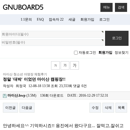
메뉴
검색
1:1문의
FAQ
접속자 22
새글
회원가입
로그인
회
원
로
그
자동로그인
회원가입
정보찾기
인
마이산 청소년 야영장 체험후기
정말 '대박' 이었던 마이산 캠핑장!!
작성자
최정국
12-08-18 13:58
조회
23,553회
댓글
0건
마이산.hwp
(3.5M)
136회 다운로드
DATE : 2016-12-29 17:52:31
이전글
다음글
수정
삭제
목록
본문
안녕하세요^^ 기억하시죠!! 용진에서 왔다구요... 잘먹고,잘쉬고