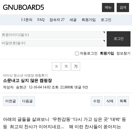
메뉴
검색
1:1문의
FAQ
접속자 27
새글
회원가입
로그인
회
원
로
그
자동로그인
회원가입
정보찾기
인
마이산 청소년 야영장 체험후기
소문내고 싶지 않은 캠핑장
작성자
송현근
12-10-04 14:02
조회
22,808회
댓글
0건
이전글
다음글
수정
삭제
목록
본문
아래의 글들을 살펴보니 '무한감동' '다시 가고 싶은 곳' '대박' 등
등 최고의 찬사가 이어지네요... 왜 이런 찬사들이 쏟아지는