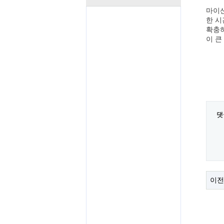
마이산
한 시
확충하
이 큰
댓
이전