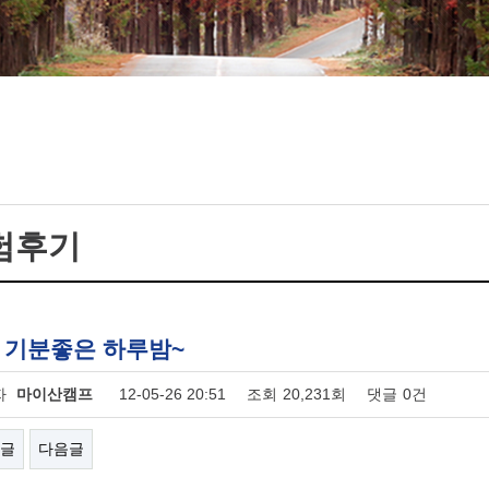
험후기
: 기분좋은 하루밤~
자
마이산캠프
12-05-26 20:51
조회
20,231회
댓글
0건
글
다음글