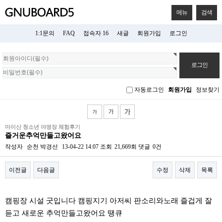
메뉴
검색
1:1문의
FAQ
접속자 16
새글
회원가입
로그인
회
원
로
그
자동로그인
회원가입
정보찾기
인
마이산 청소년 야영장 체험후기
즐거운추억만들고왔어요
작성자
순천 박경선
13-04-22 14:07
조회
21,669회
댓글
0건
이전글
다음글
수정
삭제
목록
본문
캠핑장 시설 굿입니다 캠핑지기 아저씨 판소리와노래 즐겁게 잘
듣고 새로운 추억만들고왔어요 땡큐