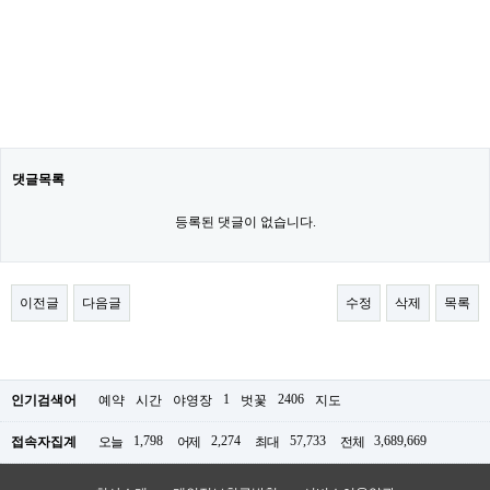
댓글목록
등록된 댓글이 없습니다.
이전글
다음글
수정
삭제
목록
1
2406
인기검색어
예약
시간
야영장
벗꽃
지도
1,798
2,274
57,733
3,689,669
접속자집계
오늘
어제
최대
전체