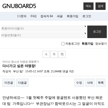
메뉴
검색
1:1문의
FAQ
접속자 84
새글
회원가입
로그인
회
원
로
그
자동로그인
회원가입
정보찾기
인
마이산 청소년 야영장 체험후기
다시가고 싶은 야영장!
작성자
부산 팀!
13-05-12 14:07
조회
21,644회
댓글
0건
이전글
다음글
수정
삭제
목록
본문
안녕하세요~~ 5월 첫째주 주말에 몽골텐트 사용했던 부산 해운
대 팀 가족입니다^^ 부관장님?? 함박웃으시는 그 얼굴이 아직도