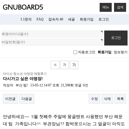
메뉴
검색
1:1문의
FAQ
접속자 49
새글
회원가입
로그인
회
원
로
그
자동로그인
회원가입
정보찾기
인
마이산 청소년 야영장 체험후기
다시가고 싶은 야영장!
작성자
부산 팀!
13-05-12 14:07
조회
21,598회
댓글
0건
이전글
다음글
수정
삭제
목록
본문
안녕하세요~~ 5월 첫째주 주말에 몽골텐트 사용했던 부산 해운
대 팀 가족입니다^^ 부관장님?? 함박웃으시는 그 얼굴이 아직도