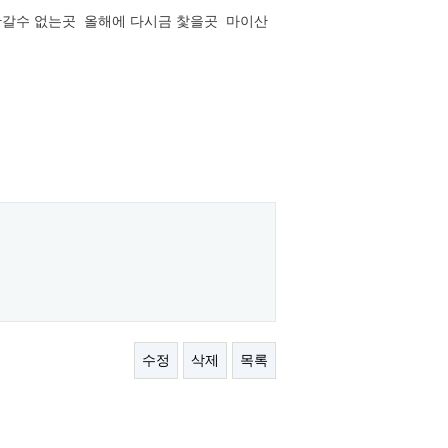
안갈수 없는곳 올해에 다시금 찿을곳 마이산
수정
삭제
목록