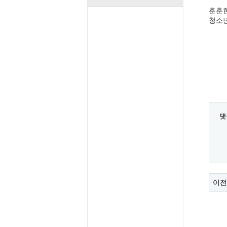
훈훈한
청소
댓
이전