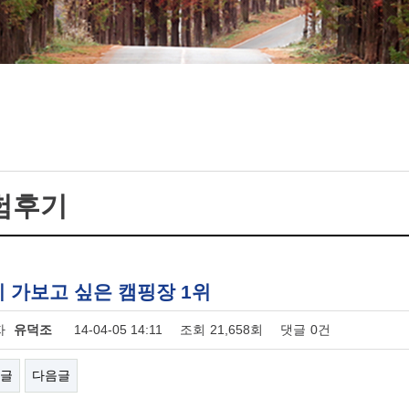
험후기
 가보고 싶은 캠핑장 1위
자
유덕조
14-04-05 14:11
조회
21,658회
댓글
0건
글
다음글