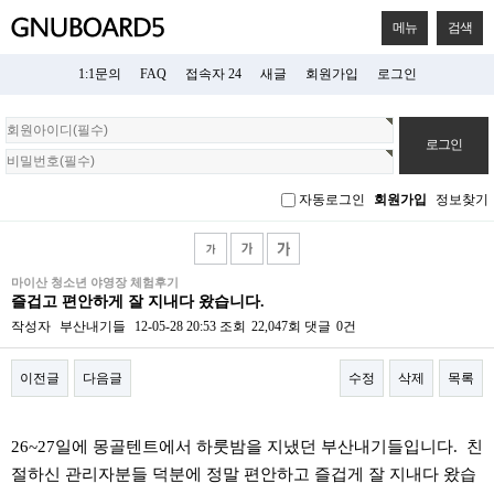
메뉴
검색
1:1문의
FAQ
접속자 24
새글
회원가입
로그인
회
원
로
그
자동로그인
회원가입
정보찾기
인
마이산 청소년 야영장 체험후기
즐겁고 편안하게 잘 지내다 왔습니다.
작성자
부산내기들
12-05-28 20:53
조회
22,047회
댓글
0건
이전글
다음글
수정
삭제
목록
본문
26~27일에 몽골텐트에서 하룻밤을 지냈던 부산내기들입니다. 친
절하신 관리자분들 덕분에 정말 편안하고 즐겁게 잘 지내다 왔습