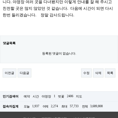
니다. 야영장 여러 곳을 다녀봤지만 이렇게 안내를 잘 해 주시고
친전할 곳은 많지 않았던 것 같습니다. 다음에 시간이 되면 다시
한번 들리겠습니다. 정말 감사드립니다.
댓글목록
등록된 댓글이 없습니다.
이전글
다음글
수정
삭제
목록
1
2406
인기검색어
예약
시간
야영장
벗꽃
지도
1,937
2,274
57,733
3,689,808
접속자집계
오늘
어제
최대
전체