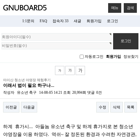
메뉴
검색
1:1문의
FAQ
접속자 33
새글
회원가입
로그인
회
원
로
그
자동로그인
회원가입
정보찾기
인
마이산 청소년 야영장 체험후기
이래서 법이 필요 하구나...
작성자
유소년 축구
14-08-05 14:21
조회
20,994회
댓글
0건
이전글
다음글
수정
삭제
목록
본문
하계 휴가시... 아들놈 유소년 축구 및 하계 휴가지로 본 청소년
야영장을 이용 하였다. 역쉬~ 잘 정돈된 환경과 수려한 자연경관,