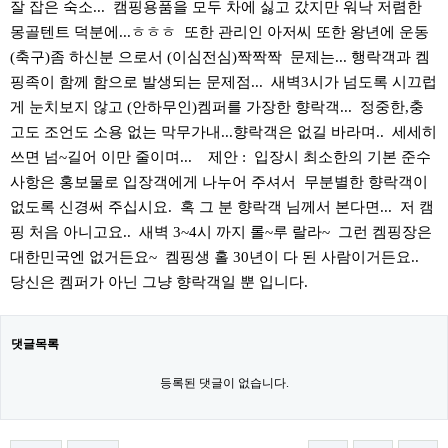
잘 잡은 숙소... 캠핑용품을 모두 차에 싫고 갔지만 워낙 저렴한
몽골텐트 덕분에...ㅎㅎㅎ 또한 관리인 아저씨 또한 왕년에 운동
(축구)좀 하신분 으로서 (이심전심)짝짝짝 문제는... 행락객과 켐
핑족이 함께 함으로 발생되는 문제점... 새벽3시가 넘도록 시끄럽
게 눈치보지 않고 (안하무인)켐퍼를 가장한 향락객... 정중한,충
고도 조언도 소용 없는 막무가내...향락객은 없길 바라며.. 세세히
쓰면 넘~길어 이만 줄이며... 제안 : 입장시 최소한의 기본 준수
사항은 홍보물로 입장객에게 나누어 주셔서 무분별한 향락객이
없도록 신경써 주십시요. 혹 그 분 향락객 님께서 본다면... 저 캠
핑 처음 아니고요.. 새벽 3~4시 까지 롤~루 랄라~ 그런 켐핑장은
대한민국엔 없거든요~ 켐핑생 홀 30년이 다 된 사람이거든요..
당신은 켐퍼가 아닌 그냥 향락객일 뿐 입니다.
댓글목록
등록된 댓글이 없습니다.