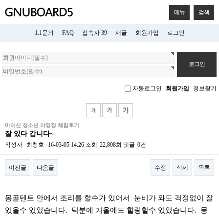
메뉴
검색
1:1문의
FAQ
접속자 39
새글
회원가입
로그인
회
원
로
그
자동로그인
회원가입
정보찾기
인
마이산 청소년 야영장 체험후기
잘 있다 갑니다~
작성자
최창호
16-03-05 14:26
조회
22,808회
댓글
0건
이전글
다음글
수정
삭제
목록
본문
몽골텐트 안에서 조리를 할수가 있어서 눈비가 와도 걱정없이 잘
있을수 있었습니다. 덕분에 겨울에도 힐링할수 있었습니다. 몽