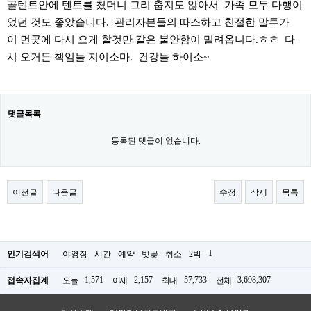
골텐트안에 텐트를 쳤더니 그리 춥지도 않아서 가족 모두 다행이
었던 것도 좋았습니다. 관리자분들의 따스하고 친절한 말투가
이 먼곳에 다시 오게 할것만 같은 불안함이 밀려옵니다.ㅎㅎ 다
시 오거든 책임들 지이소마. 건강들 하이소~
댓글목록
등록된 댓글이 없습니다.
이전글
다음글
수정
삭제
목록
1
인기검색어
야영장
시간
예약
벗꽃
취소
2박
1,571
2,157
57,733
3,698,307
접속자집계
오늘
어제
최대
전체