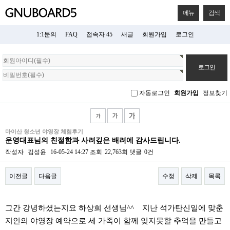
메뉴
검색
1:1문의
FAQ
접속자 45
새글
회원가입
로그인
회
원
로
그
자동로그인
회원가입
정보찾기
인
마이산 청소년 야영장 체험후기
운영대표님의 친절함과 사려깊은 배려에 감사드립니다.
작성자
김성윤
16-05-24 14:27
조회
22,763회
댓글
0건
이전글
다음글
수정
삭제
목록
본문
그간 강녕하셨는지요 하상희 선생님^^ 지난 석가탄신일에 맞춘
지인의 야영장 예약으로 세 가족이 함께 잊지못할 추억을 만들고