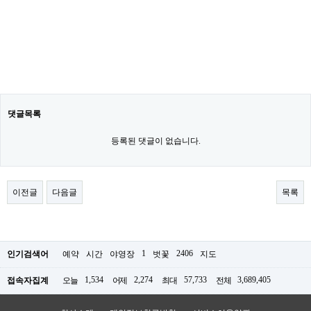
댓글목록
등록된 댓글이 없습니다.
이전글
다음글
목록
1
2406
인기검색어
예약
시간
야영장
벗꽃
지도
1,534
2,274
57,733
3,689,405
접속자집계
오늘
어제
최대
전체