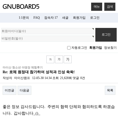
메뉴
검색
1:1문의
FAQ
접속자 17
새글
회원가입
로그인
회
원
로
그
자동로그인
회원가입
정보찾기
인
마이산 청소년 야영장 체험후기
Re: 로체 원정대 참가하여 성적과 인성 쑥쑥!
작성자
마이산캠프
12-05-30 14:34
조회
21,628회
댓글
0건
이전글
다음글
목록
본문
좋은 정보 감사드립니다. 주변의 협력 단체와 협의하도록 하겠습
니다. 갑사합니다_()_