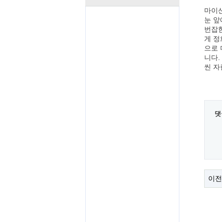
마이산
눈 앞
번잡한
게 정
으로 
니다.
씬 자
댓
이전