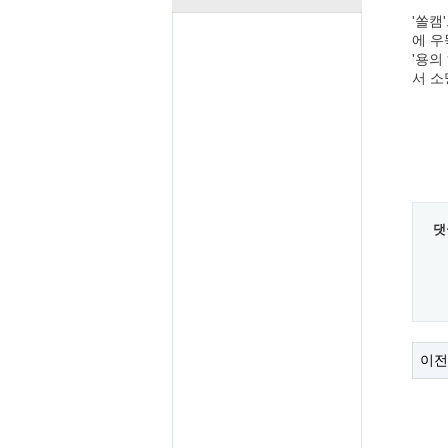
'쏠캠
에 우
'용의
서 소
댓
이전