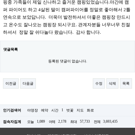
핑중 가족들이 제일 신나하고 즐거운 캠핑있었습니다.야간에 캠
퍼 파이어도 하고 4살된 딸이 캠퍼파이어를 정말로 좋아해서 2틀
연속으로 보았답니다. 더욱더 발전하셔서 더좋은 캠핑장 만드시
고 온수도 잘나오는 캠핑장 되시구요. 관계자분들 너무너무 친절
하셔서 정말 잘 쉬다놀다 왔습니다. 감사 합니다.
댓글목록
등록된 댓글이 없습니다.
이전글
다음글
수정
삭제
목록
1
인기검색어
야영장
예약
시간
벗꽃
지도
화로
1,089
2,178
57,733
3,693,435
접속자집계
오늘
어제
최대
전체