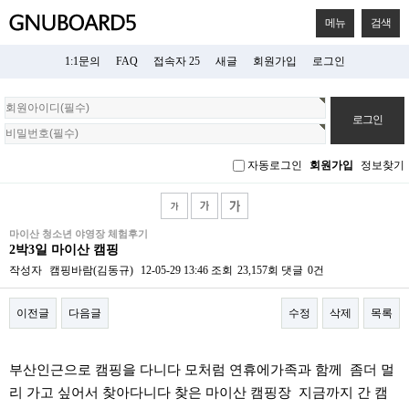
메뉴
검색
1:1문의
FAQ
접속자 25
새글
회원가입
로그인
회
원
로
그
자동로그인
회원가입
정보찾기
인
마이산 청소년 야영장 체험후기
2박3일 마이산 캠핑
작성자
캠핑바람(김동규)
12-05-29 13:46
조회
23,157회
댓글
0건
이전글
다음글
수정
삭제
목록
본문
부산인근으로 캠핑을 다니다 모처럼 연휴에가족과 함께 좀더 멀
리 가고 싶어서 찾아다니다 찾은 마이산 캠핑장 지금까지 간 캠