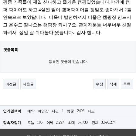
핑중 가족들이 제일 신나하고 즐거운 캠핑있었습니다.야간에 캠
퍼 파이어도 하고 4살된 딸이 캠퍼파이어를 정말로 좋아해서 2틀
연속으로 보았답니다. 더욱더 발전하셔서 더좋은 캠핑장 만드시
고 온수도 잘나오는 캠핑장 되시구요. 관계자분들 너무너무 친절
하셔서 정말 잘 쉬다놀다 왔습니다. 감사 합니다.
댓글목록
등록된 댓글이 없습니다.
이전글
다음글
수정
삭제
목록
1
2406
인기검색어
예약
야영장
시간
벗꽃
지도
106
2,297
57,733
3,690,274
접속자집계
오늘
어제
최대
전체