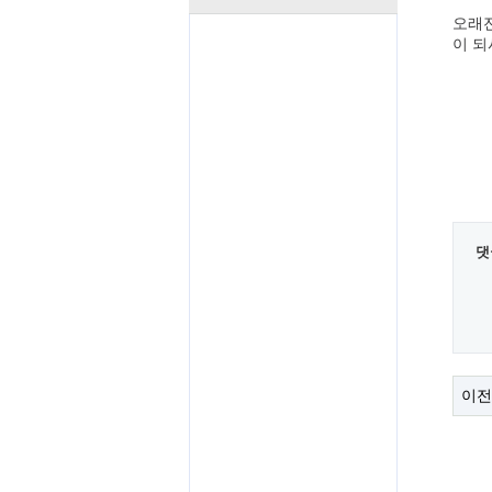
오래전
이 되
댓
이전