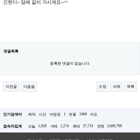
긴헌디~ 담에 같이 가시게요~^^
댓글목록
등록된 댓글이 없습니다.
이전글
다음글
수정
삭제
목록
1
2406
인기검색어
예약
시간
야영장
벗꽃
지도
1,928
2,274
57,733
3,689,799
접속자집계
오늘
어제
최대
전체