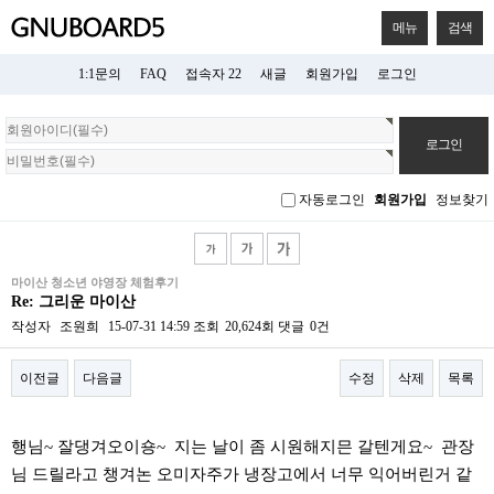
메뉴
검색
1:1문의
FAQ
접속자 22
새글
회원가입
로그인
회
원
로
그
자동로그인
회원가입
정보찾기
인
마이산 청소년 야영장 체험후기
Re: 그리운 마이산
작성자
조원희
15-07-31 14:59
조회
20,624회
댓글
0건
이전글
다음글
수정
삭제
목록
본문
행님~ 잘댕겨오이숑~ 지는 날이 좀 시원해지믄 갈텐게요~ 관장
님 드릴라고 챙겨논 오미자주가 냉장고에서 너무 익어버린거 같