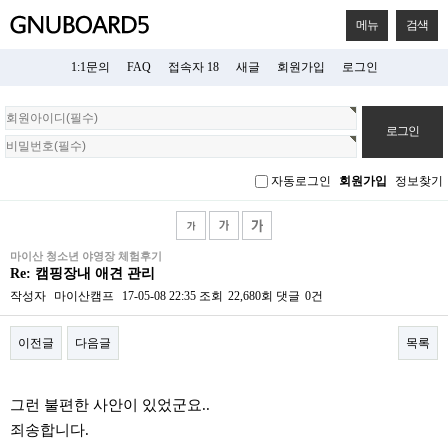
메뉴
검색
1:1문의
FAQ
접속자 18
새글
회원가입
로그인
회
원
로
그
자동로그인
회원가입
정보찾기
인
마이산 청소년 야영장 체험후기
Re: 캠핑장내 애견 관리
작성자
마이산캠프
17-05-08 22:35
조회
22,680회
댓글
0건
이전글
다음글
목록
본문
그런 불편한 사안이 있었군요..
죄송합니다.