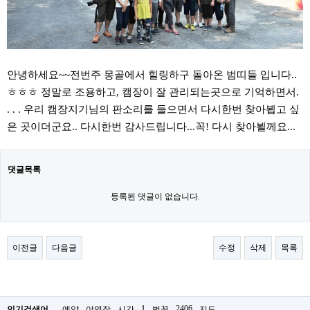
안녕하세요~~전번주 몽골에서 힐링하구 돌아온 범띠들 입니다..
ㅎㅎㅎ 정말로 조용하고, 캠장이 잘 관리되는곳으로 기억하면서.
. . . 우리 캠장지기님의 판소리를 들으면서 다시한번 찾아뵙고 싶
은 곳이더군요.. 다시한번 감사드립니다...꼭! 다시 찾아뵐께요...
댓글목록
등록된 댓글이 없습니다.
이전글
다음글
수정
삭제
목록
1
2406
인기검색어
예약
야영장
시간
벗꽃
지도