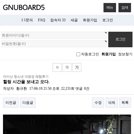
메뉴
검색
1:1문의
FAQ
접속자 33
새글
회원가입
로그인
회
원
로
그
자동로그인
회원가입
정보찾기
인
마이산 청소년 야영장 체험후기
힐링 시간을 보내고 오다.
작성자
황규환
17-06-19 21:50
조회
22,231회
댓글
0건
이전글
다음글
수정
삭제
목록
본문