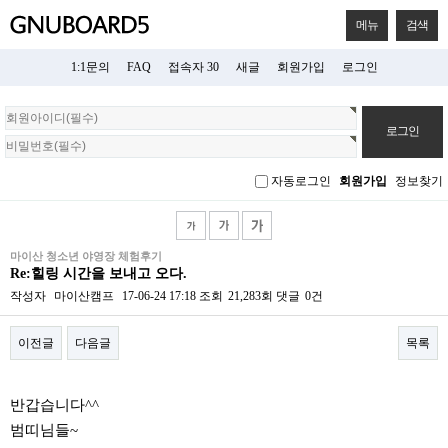
메뉴
검색
1:1문의
FAQ
접속자 30
새글
회원가입
로그인
회
원
로
그
자동로그인
회원가입
정보찾기
인
마이산 청소년 야영장 체험후기
Re:힐링 시간을 보내고 오다.
작성자
마이산캠프
17-06-24 17:18
조회
21,283회
댓글
0건
이전글
다음글
목록
본문
반갑습니다^^
범띠님들~