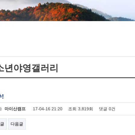
소년야영갤러리
!
자
마이산캠프
17-04-16 21:20
조회
3,819회
댓글
0건
글
다음글