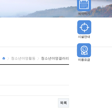
예약하기
시설안내
청소년야영활동
청소년야영갤러리
이용요금
HOME
목록