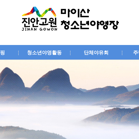
핑
청소년야영활동
단체야유회
주