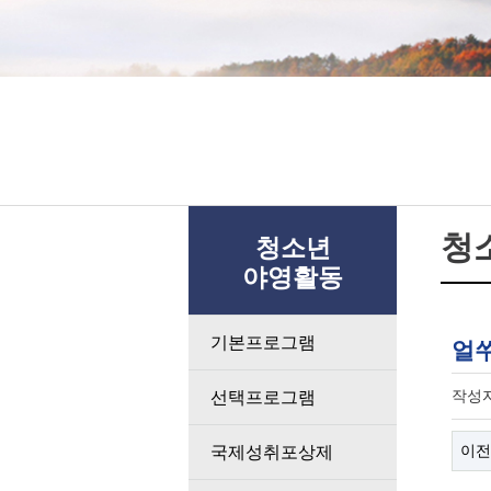
청
청소년
야영활동
기본프로그램
얼쑤
작성
선택프로그램
이전
국제성취포상제