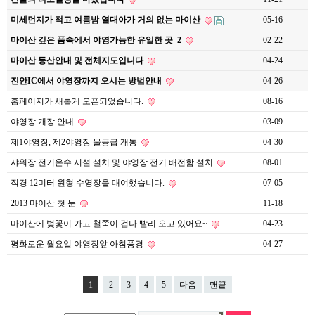
미세먼지가 적고 여름밤 열대아가 거의 없는 마이산
05-16
마이산 깊은 품속에서 야영가능한 유일한 곳
2
02-22
마이산 등산안내 및 전체지도입니다
04-24
진안IC에서 야영장까지 오시는 방법안내
04-26
홈페이지가 새롭게 오픈되었습니다.
08-16
야영장 개장 안내
03-09
제1야영장, 제2야영장 물공급 개통
04-30
샤워장 전기온수 시설 설치 및 야영장 전기 배전함 설치
08-01
직경 12미터 원형 수영장을 대여했습니다.
07-05
2013 마이산 첫 눈
11-18
마이산에 벚꽃이 가고 철쭉이 겁나 빨리 오고 있어요~
04-23
평화로운 월요일 야영장앞 아침풍경
04-27
1
2
3
4
5
다음
맨끝