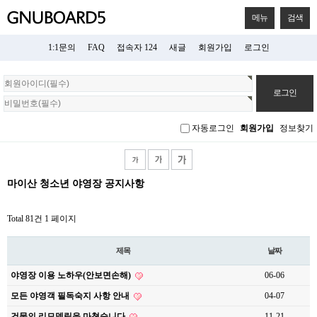
메뉴
검색
1:1문의
FAQ
접속자 124
새글
회원가입
로그인
회
원
로
그
자동로그인
회원가입
정보찾기
인
마이산 청소년 야영장 공지사항
Total 81건
1 페이지
제목
날짜
야영장 이용 노하우(안보면손해)
06-06
모든 야영객 필독숙지 사항 안내
04-07
건물의 리모델링을 마쳤습니다
11-21