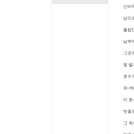
신비의
남으
돌탑
남부
그곳의
몇 발
호수가
와~하
이 호
벗꽃도
그 둑