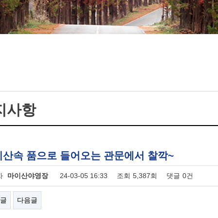
지사항
산속 품으로 들어오는 관문에서 찰깍~
자
마이산야영장
24-03-05 16:33
조회
5,387회
댓글
0건
글
다음글