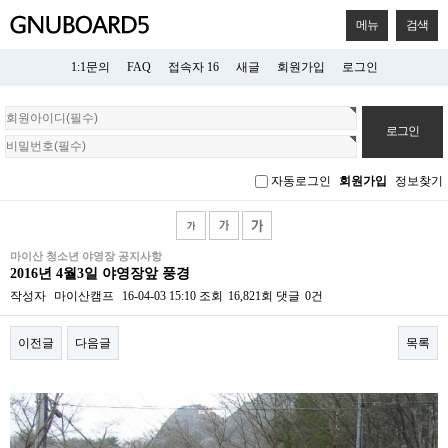
메뉴
검색
1:1문의
FAQ
접속자 16
새글
회원가입
로그인
회
원
로
그
자동로그인
회원가입
정보찾기
인
마이산 청소년 야영장 공지사항
2016년 4월3일 야영장앞 풍경
작성자
마이산캠프
16-04-03 15:10
조회
16,821회
댓글
0건
이전글
다음글
목록
본문