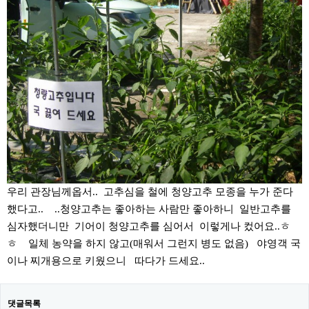
우리 관장님께옵서.. 고추심을 철에 청양고추 모종을 누가 준다
했다고.. ..청양고추는 좋아하는 사람만 좋아하니 일반고추를
심자했더니만 기어이 청양고추를 심어서 이렇게나 컸어요..ㅎ
ㅎ 일체 농약을 하지 않고(매워서 그런지 병도 없음) 야영객 국
이나 찌개용으로 키웠으니 따다가 드세요..
댓글목록