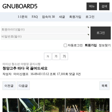
메뉴
검색
1:1문의
FAQ
접속자 30
새글
회원가입
로그인
회
원
로
그
자동로그인
회원가입
정보찾기
인
마이산 청소년 야영장 공지사항
청양고추 따다 국 끓여드세요
작성자
마이산캠프
16-09-03 15:12
조회
17,101회
댓글
0건
이전글
다음글
목록
본문