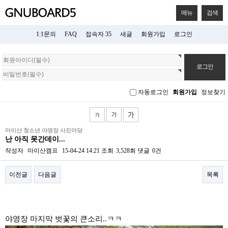
메뉴
검색
1:1문의
FAQ
접속자 35
새글
회원가입
로그인
회
원
로
그
자동로그인
회원가입
정보찾기
인
마이산 청소년 야영장 사진마당
난 아직 못간데이...
작성자
마이산캠프
15-04-24 14:21
조회
3,528회
댓글
0건
이전글
다음글
목록
본문
야영장 마지막 벗꽃의 큰소리..ㅋㅋ