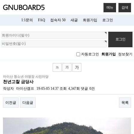
메뉴
검색
1:1문의
FAQ
접속자 50
새글
회원가입
로그인
회
원
로
그
자동로그인
회원가입
정보찾기
인
마이산 청소년 야영장 사진마당
천년고찰 금당사
작성자
마이산캠프
19-05-05 14:37
조회
4,347회
댓글
0건
이전글
다음글
목록
본문