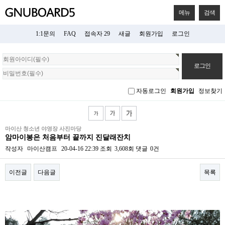
메뉴
검색
1:1문의
FAQ
접속자 29
새글
회원가입
로그인
회
원
로
그
자동로그인
회원가입
정보찾기
인
마이산 청소년 야영장 사진마당
암마이봉은 처음부터 끝까지 진달래잔치
작성자
마이산캠프
20-04-16 22:39
조회
3,608회
댓글
0건
이전글
다음글
목록
본문