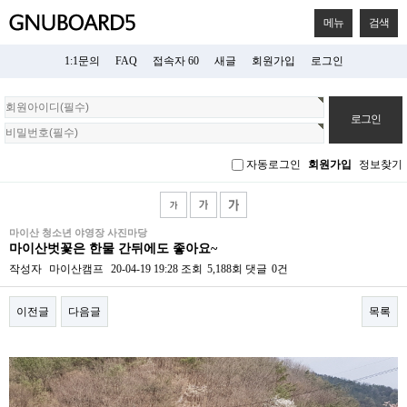
메뉴
검색
1:1문의
FAQ
접속자 60
새글
회원가입
로그인
회
원
로
그
자동로그인
회원가입
정보찾기
인
마이산 청소년 야영장 사진마당
마이산벗꽃은 한물 간뒤에도 좋아요~
작성자
마이산캠프
20-04-19 19:28
조회
5,188회
댓글
0건
이전글
다음글
목록
본문