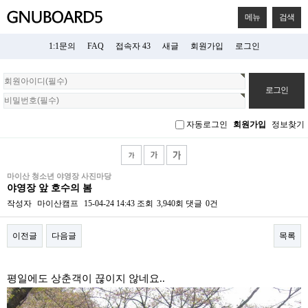
메뉴
검색
1:1문의
FAQ
접속자 43
새글
회원가입
로그인
회
원
로
그
자동로그인
회원가입
정보찾기
인
마이산 청소년 야영장 사진마당
야영장 앞 호수의 봄
작성자
마이산캠프
15-04-24 14:43
조회
3,940회
댓글
0건
이전글
다음글
목록
본문
평일에도 상춘객이 끊이지 않네요..