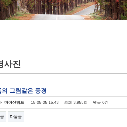
경사진
폭의 그림같은 풍경
자
마이산캠프
15-05-05 15:43
조회
3,958회
댓글
0건
글
다음글