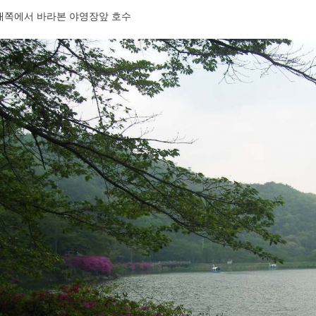
배쪽에서 바라본 야영장앞 호수