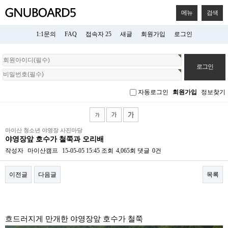
메뉴
검색
1:1문의
FAQ
접속자 25
새글
회원가입
로그인
회
원
로
그
자동로그인
회원가입
정보찾기
인
마이산 청소년 야영장 사진마당
야영장앞 호수가 철쭉과 오리배
작성자
마이산캠프
15-05-05 15:45
조회
4,065회
댓글
0건
이전글
다음글
목록
본문
흐드러지게 만개한 야영장앞 호수가 철쭉