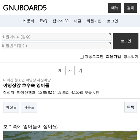
메뉴
검색
1:1문의
FAQ
접속자 39
새글
회원가입
로그인
회
원
로
그
자동로그인
회원가입
정보찾기
인
마이산 청소년 야영장 사진마당
야영장앞 호수속 잉어들
작성자
마이산캠프
15-06-02 14:59
조회
4,155회
댓글
0건
이전글
다음글
목록
본문
호수속에 잉어들이 살아요..