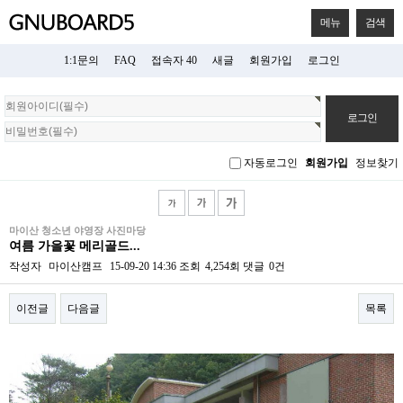
메뉴
검색
1:1문의
FAQ
접속자 40
새글
회원가입
로그인
회
원
로
그
자동로그인
회원가입
정보찾기
인
마이산 청소년 야영장 사진마당
여름 가을꽃 메리골드...
작성자
마이산캠프
15-09-20 14:36
조회
4,254회
댓글
0건
이전글
다음글
목록
본문