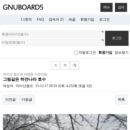
메뉴
검색
1:1문의
FAQ
접속자 25
새글
회원가입
로그인
회
원
로
그
자동로그인
회원가입
정보찾기
인
마이산 청소년 야영장 사진마당
그림같은 하얀나라 호수
작성자
마이산캠프
15-12-17 20:33
조회
4,232회
댓글
0건
이전글
다음글
목록
본문