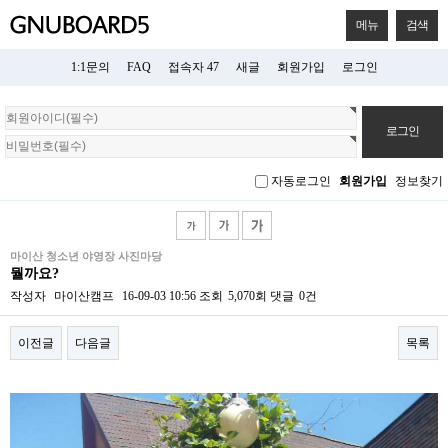
메뉴
검색
1:1문의
FAQ
접속자 47
새글
회원가입
로그인
회
원
로
그
자동로그인
회원가입
정보찾기
인
마이산 청소년 야영장 사진마당
뭘까요?
작성자
마이산캠프
16-09-03 10:56
조회
5,070회
댓글
0건
이전글
다음글
목록
본문