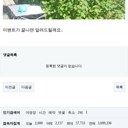
이벤트가 끝나면 알려드릴께요..
댓글목록
등록된 댓글이 없습니다.
이전글
다음글
목록
1
인기검색어
야영장
시간
예약
벗꽃
취소
2박
2,600
2,157
57,733
3,699,336
접속자집계
오늘
어제
최대
전체