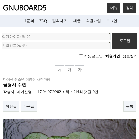
메뉴
검색
1:1문의
FAQ
접속자 21
새글
회원가입
로그인
회
원
로
그
자동로그인
회원가입
정보찾기
인
마이산 청소년 야영장 사진마당
금당사 수련
작성자
마이산캠프
17-04-07 20:02
조회
4,946회
댓글
0건
이전글
다음글
목록
본문