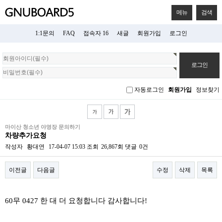
메뉴
검색
1:1문의
FAQ
접속자 16
새글
회원가입
로그인
회
원
로
그
자동로그인
회원가입
정보찾기
인
마이산 청소년 야영장 문의하기
차량추가요청
작성자
황대연
17-04-07 15:03
조회
26,867회
댓글
0건
이전글
다음글
수정
삭제
목록
본문
60무 0427 한 대 더 요청합니다 감사합니다!