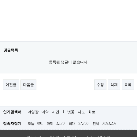
댓글목록
등록된 댓글이 없습니다.
이전글
다음글
수정
삭제
목록
1
인기검색어
야영장
예약
시간
벗꽃
지도
화로
891
2,178
57,733
3,693,237
접속자집계
오늘
어제
최대
전체