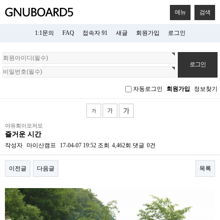
메뉴
검색
1:1문의
FAQ
접속자 91
새글
회원가입
로그인
회
원
로
그
자동로그인
회원가입
정보찾기
인
야유회이모저모
즐거운 시간
작성자
마이산캠프
17-04-07 19:52
조회
4,462회
댓글
0건
이전글
다음글
목록
본문