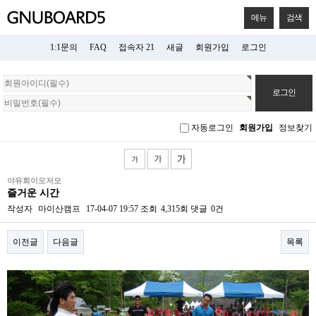
메뉴
검색
1:1문의
FAQ
접속자 21
새글
회원가입
로그인
회
원
로
그
자동로그인
회원가입
정보찾기
인
야유회이모저모
즐거운 시간
작성자
마이산캠프
17-04-07 19:57
조회
4,315회
댓글
0건
이전글
다음글
목록
본문