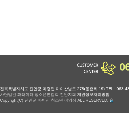
소년 야영장 홈페이지에서 제공하는 서비스를 이용할 수 없습니다.
0
전북특별자치도 진안군 마령면 마이산남로 278(동촌리 19) TEL : 063-432-18
사단법인 파라미타 정소년연합회 진안지회
개인정보처리방침
Copyright(C) 진안군 마이산 청소년 야영장 ALL RESERVED.