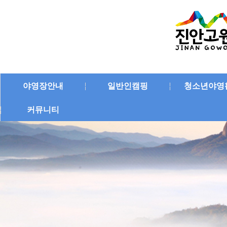
야영장안내
일반인캠핑
청소년야영
커뮤니티