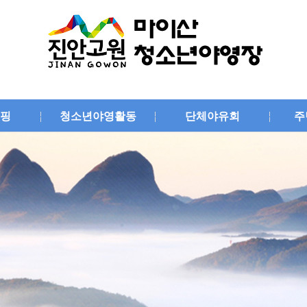
핑
청소년야영활동
단체야유회
주