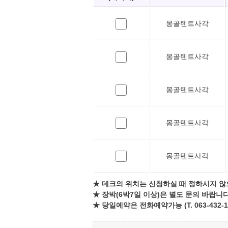
몽골텐트사각
몽골텐트사각
몽골텐트사각
몽골텐트사각
몽골텐트사각
★ 데크의 위치는 신청하실 때 정하시지 않
★ 장박(6박7일 이상)은 별도 문의 바랍니다
★ 당일예약은 전화예약가능 (T. 063-432-1