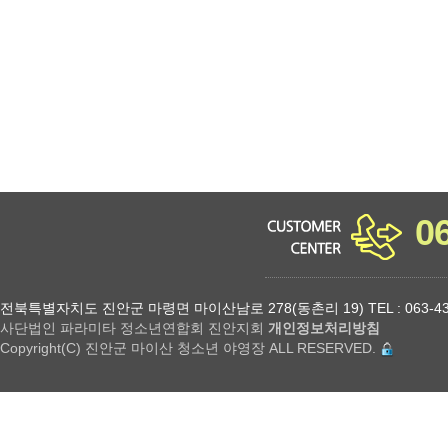
소년 야영장 홈페이지에서 제공하는 서비스를 이용할 수 없습니다.
0
전북특별자치도 진안군 마령면 마이산남로 278(동촌리 19) TEL : 063-432-18
사단법인 파라미타 정소년연합회 진안지회
개인정보처리방침
Copyright(C) 진안군 마이산 청소년 야영장 ALL RESERVED.