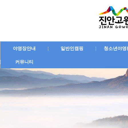
야영장안내
일반인캠핑
청소년야영
커뮤니티