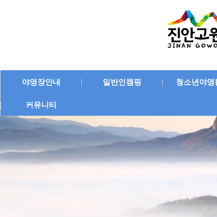
야영장안내
일반인캠핑
청소년야영
커뮤니티