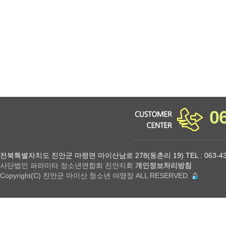
소년 야영장 홈페이지에서 제공하는 서비스를 이용할 수 없습니다.
0
전북특별자치도 진안군 마령면 마이산남로 278(동촌리 19) TEL : 063-432-18
사단법인 파라미타 정소년연합회 진안지회
개인정보처리방침
Copyright(C) 진안군 마이산 청소년 야영장 ALL RESERVED.