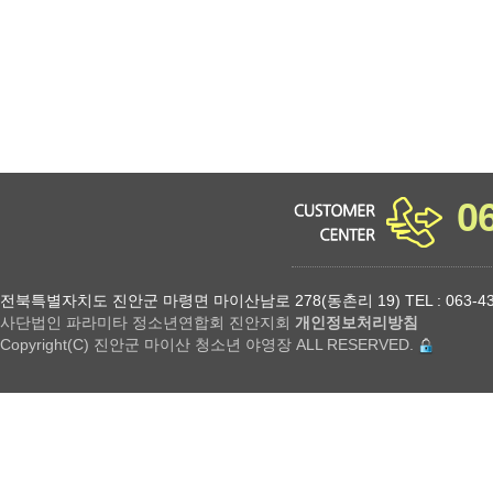
0
전북특별자치도 진안군 마령면 마이산남로 278(동촌리 19) TEL : 063-432-18
사단법인 파라미타 정소년연합회 진안지회
개인정보처리방침
Copyright(C) 진안군 마이산 청소년 야영장 ALL RESERVED.