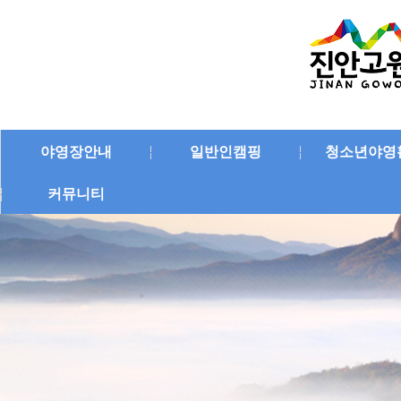
야영장안내
일반인캠핑
청소년야영
커뮤니티